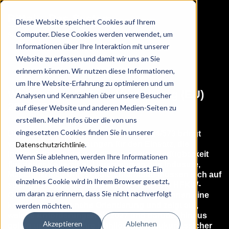
Diese Website speichert Cookies auf Ihrem
Computer. Diese Cookies werden verwendet, um
Informationen über Ihre Interaktion mit unserer
Website zu erfassen und damit wir uns an Sie
erinnern können. Wir nutzen diese Informationen,
um Ihre Website-Erfahrung zu optimieren und um
Whitepaper: F-Gase-Verordnung (EU)
Analysen und Kennzahlen über unsere Besucher
2024/573
auf dieser Website und anderen Medien-Seiten zu
erstellen. Mehr Infos über die von uns
eingesetzten Cookies finden Sie in unserer
Die neue F-Gase-Verordnung (EU) 2024/573 bringt
weitreichende Änderungen für den Einsatz, die
Datenschutzrichtlinie
.
Inverkehrbringung und die zukünftige Verfügbarkeit
Wenn Sie ablehnen, werden Ihre Informationen
fluorierter Kältemittel. Unternehmen aus Industrie,
beim Besuch dieser Website nicht erfasst. Ein
Maschinenbau und Schaltschrankbau müssen sich auf
einzelnes Cookie wird in Ihrem Browser gesetzt,
strengere GWP-Grenzwerte und reduzierte HFKW-
um daran zu erinnern, dass Sie nicht nachverfolgt
Quoten einstellen. Unser Whitepaper gibt Ihnen eine
kompakte, praxisnahe Orientierung und zeigt auf,
werden möchten.
welche Anforderungen ab 2027 und darüber hinaus
Akzeptieren
Ablehnen
gelten und wie Sie Ihre Kühllösungen zukunftssicher