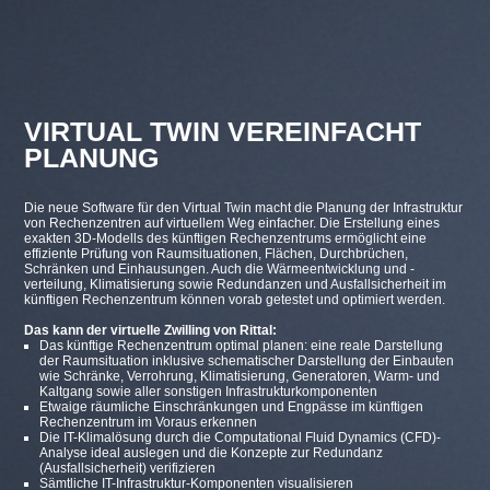
VIRTUAL TWIN VEREINFACHT
PLANUNG
Die neue Software für den Virtual Twin macht die Planung der Infrastruktur
von Rechenzentren auf virtuellem Weg einfacher. Die Erstellung eines
exakten 3D-Modells des künftigen Rechenzentrums ermöglicht eine
effiziente Prüfung von Raumsituationen, Flächen, Durchbrüchen,
Schränken und Einhausungen. Auch die Wärmeentwicklung und -
verteilung, Klimatisierung sowie Redundanzen und Ausfallsicherheit im
künftigen Rechenzentrum können vorab getestet und optimiert werden.
Das kann der virtuelle Zwilling von Rittal:
Das künftige Rechenzentrum optimal planen: eine reale Darstellung
der Raumsituation inklusive schematischer Darstellung der Einbauten
wie Schränke, Verrohrung, Klimatisierung, Generatoren, Warm- und
Kaltgang sowie aller sonstigen Infrastrukturkomponenten
Etwaige räumliche Einschränkungen und Engpässe im künftigen
Rechenzentrum im Voraus erkennen
Die IT-Klimalösung durch die Computational Fluid Dynamics (CFD)-
Analyse ideal auslegen und die Konzepte zur Redundanz
(Ausfallsicherheit) verifizieren
Sämtliche IT-Infrastruktur-Komponenten visualisieren